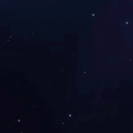
关于我们
产品中心
新闻资讯
关于泰坦
leyu官方网站·（中国）
新闻资讯