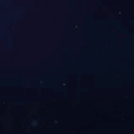
0575-86288859
联系我们
leyu官方网站·（中国）官
leyu官方网站·（中国）
浙江省新昌县七星街道泰坦大