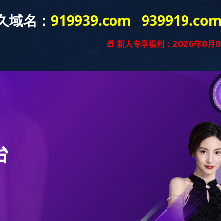
企
热线
新闻动态
投资者关系
联系我们
祥蛇纳福，新岁启封